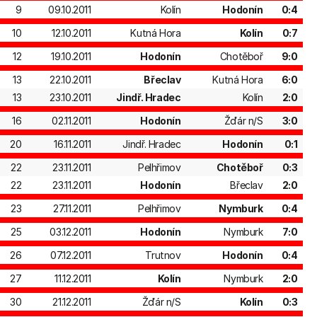
9
09.10.2011
Kolín
Hodonín
0:4
10
12.10.2011
Kutná Hora
Kolín
0:7
12
19.10.2011
Hodonín
Chotěboř
9:0
13
22.10.2011
Břeclav
Kutná Hora
6:0
13
23.10.2011
Jindř. Hradec
Kolín
2:0
16
02.11.2011
Hodonín
Žďár n/S
3:0
20
16.11.2011
Jindř. Hradec
Hodonín
0:1
22
23.11.2011
Pelhřimov
Chotěboř
0:3
22
23.11.2011
Hodonín
Břeclav
2:0
23
27.11.2011
Pelhřimov
Nymburk
0:4
25
03.12.2011
Hodonín
Nymburk
7:0
26
07.12.2011
Trutnov
Hodonín
0:4
27
11.12.2011
Kolín
Nymburk
2:0
30
21.12.2011
Žďár n/S
Kolín
0:3