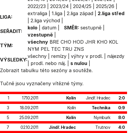
2022/23
|
2023/24
|
2024/25
|
2025/26
|
extraliga
|
1.liga
|
2.liga západ
|
2.liga střed
LIGA:
|
2.liga východ
|
kolo
|
datum
|
SMĚR:
sestupně
|
SEŘADIT:
vzestupně
|
všechny
BRE
CHO
HOD
JHR
KHO
KOL
TÝM:
NYM
PEL
TEC
TRU
ZNS
všechny
|
remízy
|
výhry v prodl.
|
nájezdy
VÝSLEDKY:
|
prodl. nebo náj.
|
s nulou
|
Zobrazit
tabulku
této sezóny a soutěže.
Tučně jsou vyznačeny vítězné týmy.
1
17.10.2011
Kolín
Jindř. Hradec
2:0
3
18.09.2011
Kolín
Technika
0:9
5
25.09.2011
Kolín
Nymburk
8:0
7
02.10.2011
Jindř. Hradec
Trutnov
4:0