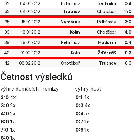
32
04.01.2012
Pelhřimov
Technika
0:4
32
04.01.2012
Trutnov
Chotěboř
11:0
35
15.01.2012
Nymburk
Pelhřimov
3:0
36
18.01.2012
Kolín
Chotěboř
4:0
39
29.01.2012
Pelhřimov
Hodonín
0:4
40
01.02.2012
Kolín
Žďár n/S
0:3
42
08.02.2012
Chotěboř
Trutnov
0:3
Četnost výsledků
výhry domácích
remízy
výhry hostí
2:0
4x
0:1
1x
3:0
2x
0:3
4x
4:0
2x
0:4
5x
6:0
1x
0:7
1x
7:0
1x
0:9
1x
8:0
1x