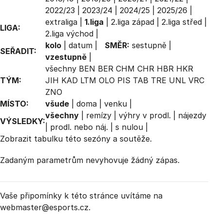
2022/23
|
2023/24
|
2024/25
|
2025/26
|
extraliga
|
1.liga
|
2.liga západ
|
2.liga střed
|
LIGA:
2.liga východ
|
kolo
|
datum
|
SMĚR:
sestupně
|
SEŘADIT:
vzestupně
|
všechny
BEN
BER
CHM
CHR
HBR
HKR
TÝM:
JIH
KAD
LTM
OLO
PIS
TAB
TRE
UNL
VRC
ZNO
MÍSTO:
všude
|
doma
|
venku
|
všechny
|
remízy
|
výhry v prodl.
|
nájezdy
VÝSLEDKY:
|
prodl. nebo náj.
|
s nulou
|
Zobrazit
tabulku
této sezóny a soutěže.
Zadaným parametrům nevyhovuje žádný zápas.
Vaše připomínky k této stránce uvítáme na
webmaster
@esports.cz.