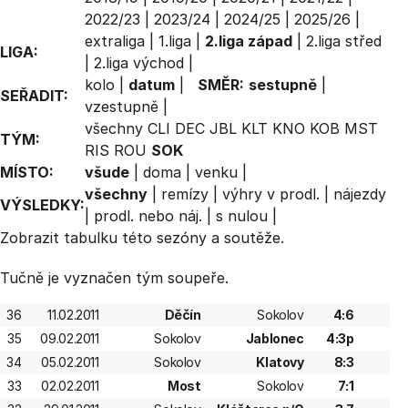
2022/23
|
2023/24
|
2024/25
|
2025/26
|
extraliga
|
1.liga
|
2.liga západ
|
2.liga střed
LIGA:
|
2.liga východ
|
kolo
|
datum
|
SMĚR:
sestupně
|
SEŘADIT:
vzestupně
|
všechny
CLI
DEC
JBL
KLT
KNO
KOB
MST
TÝM:
RIS
ROU
SOK
MÍSTO:
všude
|
doma
|
venku
|
všechny
|
remízy
|
výhry v prodl.
|
nájezdy
VÝSLEDKY:
|
prodl. nebo náj.
|
s nulou
|
Zobrazit
tabulku
této sezóny a soutěže.
Tučně je vyznačen tým soupeře.
36
11.02.2011
Děčín
Sokolov
4:6
35
09.02.2011
Sokolov
Jablonec
4:3p
34
05.02.2011
Sokolov
Klatovy
8:3
33
02.02.2011
Most
Sokolov
7:1