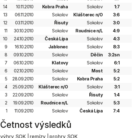
14
10.11.2010
Kobra Praha
Sokolov
1:7
13
06.11.2010
Sokolov
Klášterec n/O
3:6
12
03.11.2010
Řisuty
Sokolov
3:0
11
30.10.2010
Sokolov
Roudnice n/L
4:9
10
24.10.2010
Česká Lípa
Sokolov
4:3
9
16.10.2010
Jablonec
Sokolov
8:3
8
09.10.2010
Sokolov
Děčín
3:2sn
7
06.10.2010
Klatovy
Sokolov
6:1
6
02.10.2010
Sokolov
Most
5:2
5
28.09.2010
Sokolov
Kobra Praha
5:2
4
25.09.2010
Klášterec n/O
Sokolov
3:1
3
22.09.2010
Sokolov
Řisuty
1:4
2
19.09.2010
Roudnice n/L
Sokolov
5:3
1
11.09.2010
Sokolov
Česká Lípa
7:4
Četnost výsledků
výhry SOK |
remízy |
prohry SOK