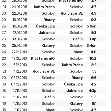
32
29.01.2011
Sokolov
Klášterec n/O
3:7
31
26.01.2011
Kobra Praha
Sokolov
4:7
30
22.01.2011
Sokolov
Roudnice n/L
4:3
29
19.01.2011
Řisuty
Sokolov
9:3
28
16.01.2011
Česká Lípa
Sokolov
5:6sn
27
12.01.2011
Jablonec
Sokolov
5:3
26
08.01.2011
Sokolov
Děčín
3:4p
25
05.01.2011
Klatovy
Sokolov
3:4sn
24
22.12.2010
Sokolov
Most
4:6
23
18.12.2010
Klášterec n/O
Sokolov
10:2
22
15.12.2010
Sokolov
Kobra Praha
3:2
21
11.12.2010
Roudnice n/L
Sokolov
1:5
20
08.12.2010
Sokolov
Řisuty
6:5
19
04.12.2010
Sokolov
Česká Lípa
4:2
18
27.11.2010
Sokolov
Jablonec
4:3p
17
21.11.2010
Děčín
Sokolov
5:3
16
17.11.2010
Sokolov
Klatovy
6:1
15
13.11.2010
Most
Sokolov
4:7