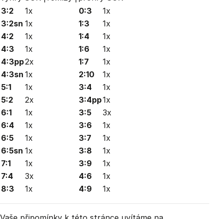
3:2
1x
0:3
1x
3:2sn
1x
1:3
1x
4:2
1x
1:4
1x
4:3
1x
1:6
1x
4:3pp
2x
1:7
1x
4:3sn
1x
2:10
1x
5:1
1x
3:4
1x
5:2
2x
3:4pp
1x
6:1
1x
3:5
3x
6:4
1x
3:6
1x
6:5
1x
3:7
1x
6:5sn
1x
3:8
1x
7:1
1x
3:9
1x
7:4
3x
4:6
1x
8:3
1x
4:9
1x
Vaše připomínky k této stránce uvítáme na