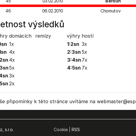
45
03.02.2010
Beroun
46
06.02.2010
Chomutov
etnost výsledků
hry domácích
remízy
výhry hostí
0sn
1x
1:2sn
3x
1sn
4x
2:3sn
5x
2sn
4x
3:4sn
7x
3sn
5x
4:5sn
7x
4sn
3x
5sn
2x
še připomínky k této stránce uvítáme na webmaster
@espo
, s.r.o.
Cookie |
RSS