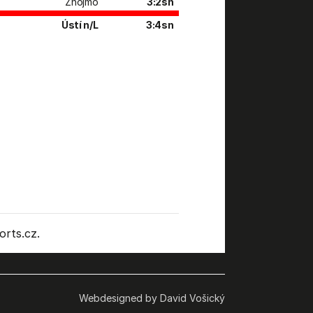
Znojmo
3:2sn
Ústí n/L
3:4sn
rts.cz.
Webdesigned by David Vošický