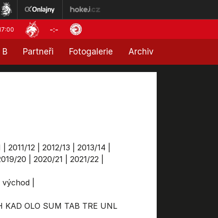
-:-
17:00
 B
Partneři
Fotogalerie
Archiv
1
|
2011/12
|
2012/13
|
2013/14
|
2019/20
|
2020/21
|
2021/22
|
a východ
|
H
KAD
OLO
SUM
TAB
TRE
UNL