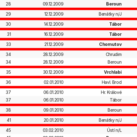
28
09.12.2009
Beroun
29
12.12.2009
Benátky n/J
30
14.12.2009
Tábor
31
16.12.2009
Tábor
33
21.12.2009
Chomutov
34
28.12.2009
Chrudim
34
28.12.2009
Beroun
35
30.12.2009
Vrchlabí
36
02.01.2010
Havl. Brod
37
06.01.2010
Hr. Králové
37
06.01.2010
Tábor
38
09.01.2010
Beroun
41
20.01.2010
Benátky n/J
45
03.02.2010
Ústí n/L