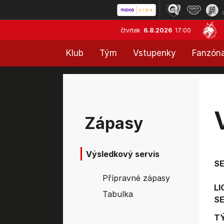
čtvrtek
6.8.2026
17:00
Klub
Tým
Vstupenky
Fanzón
Zápasy
Výsledkový servis
S
Přípravné zápasy
LI
Tabulka
SE
T