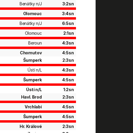
Benátky n/J
3:2sn
Olomouc
3:4sn
Benátky n/J
6:5sn
Olomouc
2:1sn
Beroun
4:3sn
Chomutov
4:5sn
Šumperk
2:3sn
Ústí n/L
4:3sn
Šumperk
4:5sn
Ústí n/L
1:2sn
Havl. Brod
2:3sn
Vrchlabí
4:5sn
Šumperk
4:5sn
Hr. Králové
2:3sn