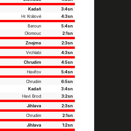
Kadaň
3:4sn
Hr. Králové
4:3sn
Beroun
5:4sn
Olomouc
2:1sn
Znojmo
2:3sn
Vrchlabí
4:3sn
Chrudim
4:5sn
Havířov
5:4sn
Chrudim
6:5sn
Kadaň
3:4sn
Havl. Brod
3:2sn
Jihlava
2:3sn
Chrudim
2:1sn
Jihlava
1:2sn