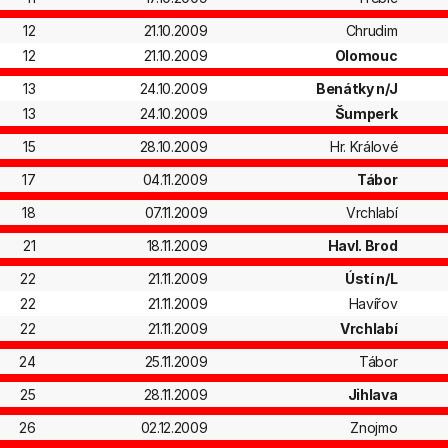
12
21.10.2009
Chrudim
12
21.10.2009
Olomouc
13
24.10.2009
Benátky n/J
13
24.10.2009
Šumperk
15
28.10.2009
Hr. Králové
17
04.11.2009
Tábor
18
07.11.2009
Vrchlabí
21
18.11.2009
Havl. Brod
22
21.11.2009
Ústí n/L
22
21.11.2009
Havířov
22
21.11.2009
Vrchlabí
24
25.11.2009
Tábor
25
28.11.2009
Jihlava
26
02.12.2009
Znojmo