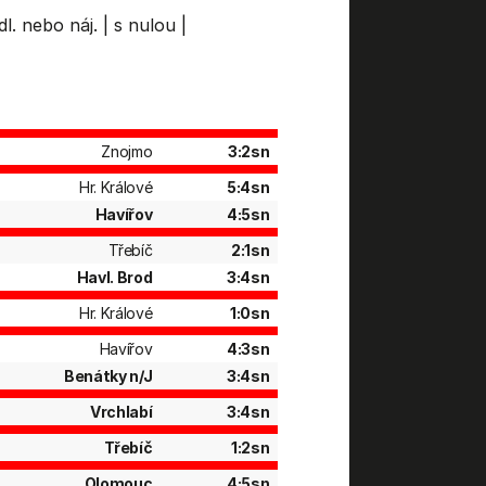
dl. nebo náj.
|
s nulou
|
Znojmo
3:2sn
Hr. Králové
5:4sn
Havířov
4:5sn
Třebíč
2:1sn
Havl. Brod
3:4sn
Hr. Králové
1:0sn
Havířov
4:3sn
Benátky n/J
3:4sn
Vrchlabí
3:4sn
Třebíč
1:2sn
Olomouc
4:5sn