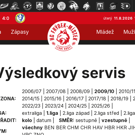
4:0
úterý
11.8.2026
a
Zápasy
Mládež
Muži
Výsledkový servis
2006/07
|
2007/08
|
2008/09
|
2009/10
|
2010/1
EZONA:
2014/15
|
2015/16
|
2016/17
|
2017/18
|
2018/19
|
2022/23
|
2023/24
|
2024/25
|
2025/26
|
GA:
extraliga
|
1.liga
|
2.liga západ
|
2.liga střed
|
2.lig
ŘADIT:
kolo
|
datum
|
SMĚR:
sestupně
|
vzestupně
|
všechny
BEN
BER
CHM
CHR
HAV
HBR
HKR
JI
ÝM:
VRC
ZNO