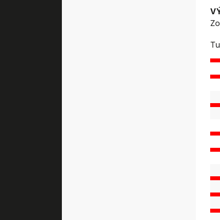
V
Zo
Tu