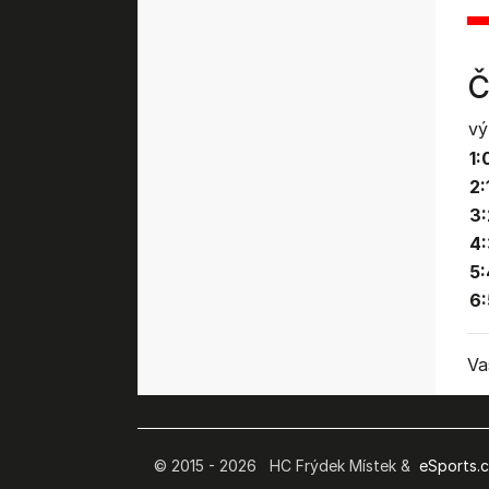
Č
vý
1:
2:
3:
4:
5:
6:
Va
© 2015 - 2026 HC Frýdek Místek &
eSports.cz