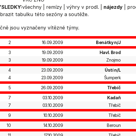
ÝSLEDKY:
všechny
|
remízy
|
výhry v prodl.
|
nájezdy
|
pro
brazit
tabulku
této sezóny a soutěže.
čně jsou vyznačeny vítězné týmy.
2
16.09.2009
Benátky n/J
3
19.09.2009
Havl. Brod
3
19.09.2009
Znojmo
4
23.09.2009
Ústí n/L
4
23.09.2009
Šumperk
5
26.09.2009
Třebíč
7
03.10.2009
Kadaň
7
03.10.2009
Třebíč
9
10.10.2009
Třebíč
10
14.10.2009
Beroun
11
17.10.2009
Třebíč