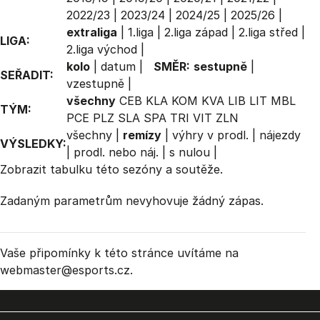
2022/23
|
2023/24
|
2024/25
|
2025/26
|
extraliga
|
1.liga
|
2.liga západ
|
2.liga střed
|
LIGA:
2.liga východ
|
kolo
|
datum
|
SMĚR:
sestupně
|
SEŘADIT:
vzestupně
|
všechny
CEB
KLA
KOM
KVA
LIB
LIT
MBL
TÝM:
PCE
PLZ
SLA
SPA
TRI
VIT
ZLN
všechny
|
remízy
|
výhry v prodl.
|
nájezdy
VÝSLEDKY:
|
prodl. nebo náj.
|
s nulou
|
Zobrazit
tabulku
této sezóny a soutěže.
Zadaným parametrům nevyhovuje žádný zápas.
Vaše připomínky k této stránce uvítáme na
webmaster
@esports.cz.