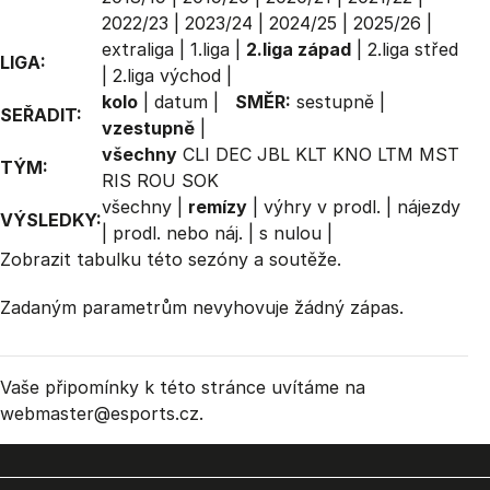
2022/23
|
2023/24
|
2024/25
|
2025/26
|
extraliga
|
1.liga
|
2.liga západ
|
2.liga střed
LIGA:
|
2.liga východ
|
kolo
|
datum
|
SMĚR:
sestupně
|
SEŘADIT:
vzestupně
|
všechny
CLI
DEC
JBL
KLT
KNO
LTM
MST
TÝM:
RIS
ROU
SOK
všechny
|
remízy
|
výhry v prodl.
|
nájezdy
VÝSLEDKY:
|
prodl. nebo náj.
|
s nulou
|
Zobrazit
tabulku
této sezóny a soutěže.
Zadaným parametrům nevyhovuje žádný zápas.
Vaše připomínky k této stránce uvítáme na
webmaster
@esports.cz.