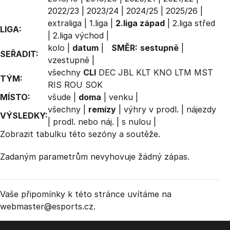
2022/23
|
2023/24
|
2024/25
|
2025/26
|
extraliga
|
1.liga
|
2.liga západ
|
2.liga střed
LIGA:
|
2.liga východ
|
kolo
|
datum
|
SMĚR:
sestupně
|
SEŘADIT:
vzestupně
|
všechny
CLI
DEC
JBL
KLT
KNO
LTM
MST
TÝM:
RIS
ROU
SOK
MÍSTO:
všude
|
doma
|
venku
|
všechny
|
remízy
|
výhry v prodl.
|
nájezdy
VÝSLEDKY:
|
prodl. nebo náj.
|
s nulou
|
Zobrazit
tabulku
této sezóny a soutěže.
Zadaným parametrům nevyhovuje žádný zápas.
Vaše připomínky k této stránce uvítáme na
webmaster
@esports.cz.