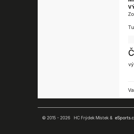
V
Zo
Tu
Č
vý
Va
© 2015 - 2026 HC Frýdek Místek &
eSports.cz