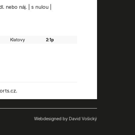
l. nebo náj.
|
s nulou
|
Klatovy
2:1p
rts.cz.
Webdesigned by David Vošický