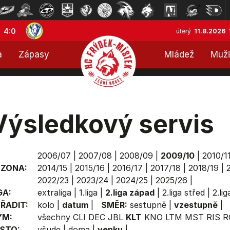
4:0
úterý
11.8.2026
a
Zápasy
Mládež
Muži
Výsledkový servis
2006/07
|
2007/08
|
2008/09
|
2009/10
|
2010/1
EZONA:
2014/15
|
2015/16
|
2016/17
|
2017/18
|
2018/19
|
2022/23
|
2023/24
|
2024/25
|
2025/26
|
GA:
extraliga
|
1.liga
|
2.liga západ
|
2.liga střed
|
2.li
ŘADIT:
kolo
|
datum
|
SMĚR:
sestupně
|
vzestupně
|
ÝM:
všechny
CLI
DEC
JBL
KLT
KNO
LTM
MST
RIS
R
STO:
všude
|
doma
|
venku
|