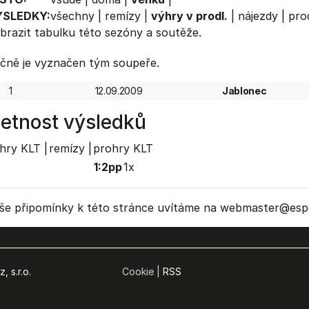
ÝSLEDKY:
všechny
|
remízy
|
výhry v prodl.
|
nájezdy
|
prod
brazit
tabulku
této sezóny a soutěže.
čně je vyznačen tým soupeře.
1
12.09.2009
Jablonec
etnost výsledků
hry KLT |
remízy |
prohry KLT
1:2pp
1x
še připomínky k této stránce uvítáme na webmaster
@espo
, s.r.o.
Cookie |
RSS