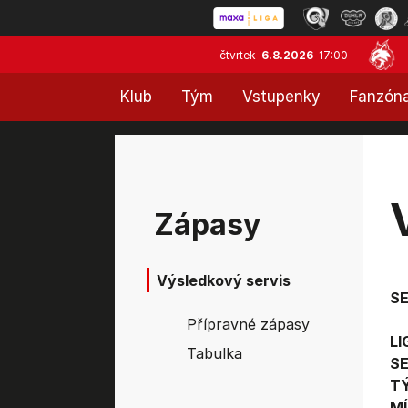
čtvrtek
6.8.2026
17:00
Klub
Tým
Vstupenky
Fanzón
Zápasy
Výsledkový servis
S
Přípravné zápasy
LI
Tabulka
SE
T
MÍ