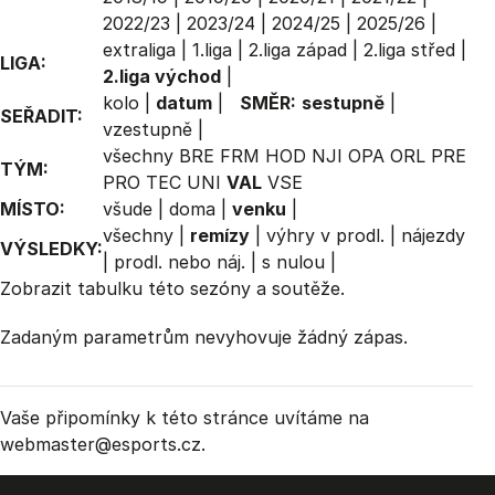
2022/23
|
2023/24
|
2024/25
|
2025/26
|
extraliga
|
1.liga
|
2.liga západ
|
2.liga střed
|
LIGA:
2.liga východ
|
kolo
|
datum
|
SMĚR:
sestupně
|
SEŘADIT:
vzestupně
|
všechny
BRE
FRM
HOD
NJI
OPA
ORL
PRE
TÝM:
PRO
TEC
UNI
VAL
VSE
MÍSTO:
všude
|
doma
|
venku
|
všechny
|
remízy
|
výhry v prodl.
|
nájezdy
VÝSLEDKY:
|
prodl. nebo náj.
|
s nulou
|
Zobrazit
tabulku
této sezóny a soutěže.
Zadaným parametrům nevyhovuje žádný zápas.
Vaše připomínky k této stránce uvítáme na
webmaster
@esports.cz.