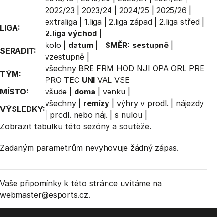
2022/23
|
2023/24
|
2024/25
|
2025/26
|
extraliga
|
1.liga
|
2.liga západ
|
2.liga střed
|
LIGA:
2.liga východ
|
kolo
|
datum
|
SMĚR:
sestupně
|
SEŘADIT:
vzestupně
|
všechny
BRE
FRM
HOD
NJI
OPA
ORL
PRE
TÝM:
PRO
TEC
UNI
VAL
VSE
MÍSTO:
všude
|
doma
|
venku
|
všechny
|
remízy
|
výhry v prodl.
|
nájezdy
VÝSLEDKY:
|
prodl. nebo náj.
|
s nulou
|
Zobrazit
tabulku
této sezóny a soutěže.
Zadaným parametrům nevyhovuje žádný zápas.
Vaše připomínky k této stránce uvítáme na
webmaster
@esports.cz.