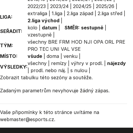
2022/23
|
2023/24
|
2024/25
|
2025/26
|
extraliga
|
1.liga
|
2.liga západ
|
2.liga střed
|
LIGA:
2.liga východ
|
kolo
|
datum
|
SMĚR:
sestupně
|
SEŘADIT:
vzestupně
|
všechny
BRE
FRM
HOD
NJI
OPA
ORL
PRE
TÝM:
PRO
TEC
UNI
VAL
VSE
MÍSTO:
všude
|
doma
|
venku
|
všechny
|
remízy
|
výhry v prodl.
|
nájezdy
VÝSLEDKY:
|
prodl. nebo náj.
|
s nulou
|
Zobrazit
tabulku
této sezóny a soutěže.
Zadaným parametrům nevyhovuje žádný zápas.
Vaše připomínky k této stránce uvítáme na
webmaster
@esports.cz.