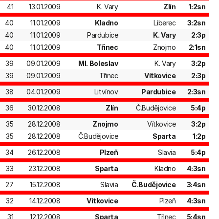
41
13.01.2009
K. Vary
Zlín
1:2sn
40
11.01.2009
Kladno
Liberec
3:2sn
40
11.01.2009
Pardubice
K. Vary
2:3p
40
11.01.2009
Třinec
Znojmo
2:1sn
39
09.01.2009
Ml. Boleslav
K. Vary
3:2p
39
09.01.2009
Třinec
Vítkovice
2:3p
38
04.01.2009
Litvínov
Pardubice
2:3sn
36
30.12.2008
Zlín
Č.Budějovice
5:4p
35
28.12.2008
Znojmo
Vítkovice
3:2p
35
28.12.2008
Č.Budějovice
Sparta
1:2p
34
26.12.2008
Plzeň
Slavia
5:4p
33
23.12.2008
Sparta
Kladno
4:3sn
27
15.12.2008
Slavia
Č.Budějovice
3:4sn
32
14.12.2008
Vítkovice
Plzeň
4:3sn
31
12.12.2008
Sparta
Třinec
5:4sn