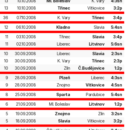
13
10.10.2008
Ml. Boleslav
K. Vary
4:3sn
13
10.10.2008
Třinec
Vítkovice
3:2p
36
07.10.2008
K. Vary
Třinec
3:4p
12
06.10.2008
Kladno
Slavia
5:4sn
11
03.10.2008
Třinec
Slavia
3:4p
11
02.10.2008
Liberec
Litvínov
5:6sn
10
30.09.2008
Liberec
Slavia
2:3sn
10
30.09.2008
K. Vary
Třinec
2:3p
10
30.09.2008
Zlín
Č.Budějovice
1:2p
9
28.09.2008
Plzeň
Liberec
4:3sn
9
28.09.2008
Znojmo
Vítkovice
4:5sn
8
25.09.2008
Sparta
Pardubice
5:4sn
6
21.09.2008
Ml. Boleslav
Litvínov
1:2p
5
19.09.2008
Znojmo
Zlín
3:2sn
5
18.09.2008
Slavia
Vítkovice
3:2p