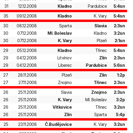
31
12.12.2008
Kladno
Pardubice
5:4sn
35
09.12.2008
Kladno
K. Vary
5:4sn
30
08.12.2008
Sparta
Slavia
2:3sn
30
07.12.2008
Ml. Boleslav
Kladno
3:2sn
30
07.12.2008
K. Vary
Plzeň
2:1sn
29
05.12.2008
Kladno
Třinec
5:4sn
29
04.12.2008
Litvínov
Zlín
2:3sn
29
04.12.2008
Liberec
Pardubice
5:6sn
27
28.11.2008
Plzeň
Zlín
1:2p
27
27.11.2008
Znojmo
Třinec
2:3sn
26
25.11.2008
Slavia
Znojmo
2:3sn
26
25.11.2008
K. Vary
Ml. Boleslav
3:2p
26
25.11.2008
Vítkovice
Třinec
3:2sn
26
25.11.2008
Zlín
Sparta
5:4p
25
23.11.2008
Č.Budějovice
K. Vary
3:2sn