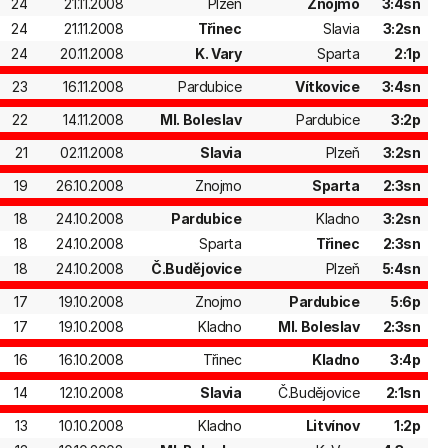
24
21.11.2008
Plzeň
Znojmo
3:4sn
24
21.11.2008
Třinec
Slavia
3:2sn
24
20.11.2008
K. Vary
Sparta
2:1p
23
16.11.2008
Pardubice
Vítkovice
3:4sn
22
14.11.2008
Ml. Boleslav
Pardubice
3:2p
21
02.11.2008
Slavia
Plzeň
3:2sn
19
26.10.2008
Znojmo
Sparta
2:3sn
18
24.10.2008
Pardubice
Kladno
3:2sn
18
24.10.2008
Sparta
Třinec
2:3sn
18
24.10.2008
Č.Budějovice
Plzeň
5:4sn
17
19.10.2008
Znojmo
Pardubice
5:6p
17
19.10.2008
Kladno
Ml. Boleslav
2:3sn
16
16.10.2008
Třinec
Kladno
3:4p
14
12.10.2008
Slavia
Č.Budějovice
2:1sn
13
10.10.2008
Kladno
Litvínov
1:2p