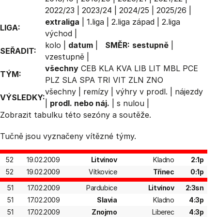
2022/23
|
2023/24
|
2024/25
|
2025/26
|
extraliga
|
1.liga
|
2.liga západ
|
2.liga
LIGA:
východ
|
kolo
|
datum
|
SMĚR:
sestupně
|
SEŘADIT:
vzestupně
|
všechny
CEB
KLA
KVA
LIB
LIT
MBL
PCE
TÝM:
PLZ
SLA
SPA
TRI
VIT
ZLN
ZNO
všechny
|
remízy
|
výhry v prodl.
|
nájezdy
VÝSLEDKY:
|
prodl. nebo náj.
|
s nulou
|
Zobrazit
tabulku
této sezóny a soutěže.
Tučně jsou vyznačeny vítězné týmy.
52
19.02.2009
Litvínov
Kladno
2:1p
52
19.02.2009
Vítkovice
Třinec
0:1p
51
17.02.2009
Pardubice
Litvínov
2:3sn
51
17.02.2009
Slavia
Kladno
4:3p
51
17.02.2009
Znojmo
Liberec
4:3p