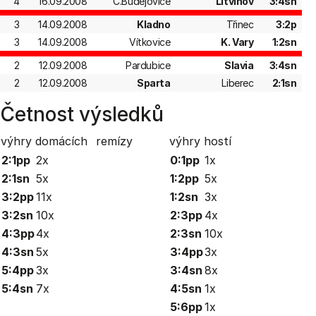
4
16.09.2008
Č.Budějovice
Litvínov
3:4sn
3
14.09.2008
Kladno
Třinec
3:2p
3
14.09.2008
Vítkovice
K. Vary
1:2sn
2
12.09.2008
Pardubice
Slavia
3:4sn
2
12.09.2008
Sparta
Liberec
2:1sn
Četnost výsledků
výhry domácích
remízy
výhry hostí
2:1pp
2x
0:1pp
1x
2:1sn
5x
1:2pp
5x
3:2pp
11x
1:2sn
3x
3:2sn
10x
2:3pp
4x
4:3pp
4x
2:3sn
10x
4:3sn
5x
3:4pp
3x
5:4pp
3x
3:4sn
8x
5:4sn
7x
4:5sn
1x
5:6pp
1x