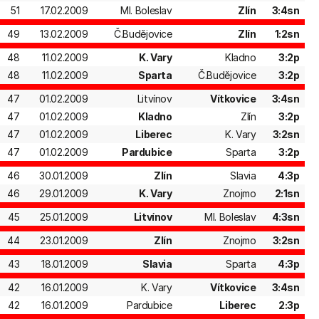
51
17.02.2009
Ml. Boleslav
Zlín
3:4sn
49
13.02.2009
Č.Budějovice
Zlín
1:2sn
48
11.02.2009
K. Vary
Kladno
3:2p
48
11.02.2009
Sparta
Č.Budějovice
3:2p
47
01.02.2009
Litvínov
Vítkovice
3:4sn
47
01.02.2009
Kladno
Zlín
3:2p
47
01.02.2009
Liberec
K. Vary
3:2sn
47
01.02.2009
Pardubice
Sparta
3:2p
46
30.01.2009
Zlín
Slavia
4:3p
46
29.01.2009
K. Vary
Znojmo
2:1sn
45
25.01.2009
Litvínov
Ml. Boleslav
4:3sn
44
23.01.2009
Zlín
Znojmo
3:2sn
43
18.01.2009
Slavia
Sparta
4:3p
42
16.01.2009
K. Vary
Vítkovice
3:4sn
42
16.01.2009
Pardubice
Liberec
2:3p