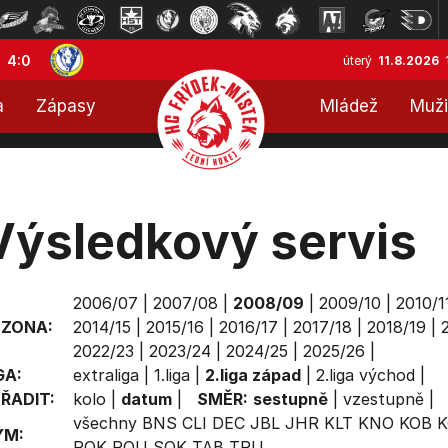
4:0
úterý
11.8.2026
a
Zápasy
Mládež
Muži
Výsledkový servis
2006/07
|
2007/08
|
2008/09
|
2009/10
|
2010/1
EZONA:
2014/15
|
2015/16
|
2016/17
|
2017/18
|
2018/19
|
2022/23
|
2023/24
|
2024/25
|
2025/26
|
GA:
extraliga
|
1.liga
|
2.liga západ
|
2.liga východ
|
ŘADIT:
kolo
|
datum
|
SMĚR:
sestupně
|
vzestupně
|
všechny
BNS
CLI
DEC
JBL
JHR
KLT
KNO
KOB
K
ÝM:
ROK
ROU
SOK
TAB
TRU