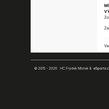
MÍ
V
Zo
Za
Va
© 2015 - 2026 HC Frýdek Místek &
eSports.cz