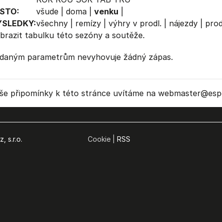
STO:
všude
|
doma
|
venku
|
ÝSLEDKY:
všechny
|
remízy
|
výhry v prodl.
|
nájezdy
|
prod
brazit
tabulku
této sezóny a soutěže.
daným parametrům nevyhovuje žádný zápas.
še připomínky k této stránce uvítáme na webmaster
@espo
, s.r.o.
Cookie |
RSS