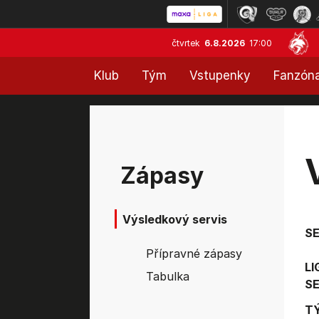
čtvrtek
6.8.2026
17:00
Klub
Tým
Vstupenky
Fanzón
Zápasy
Výsledkový servis
S
Přípravné zápasy
LI
Tabulka
SE
T