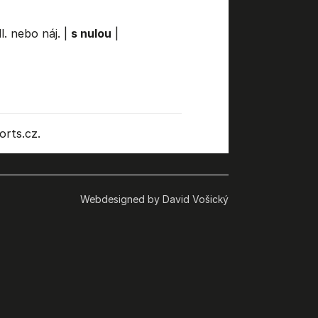
l. nebo náj.
|
s nulou
|
rts.cz.
Webdesigned by David Vošický