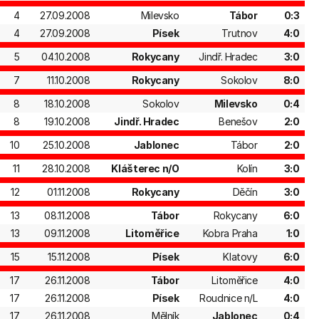
4
27.09.2008
Milevsko
Tábor
0:3
4
27.09.2008
Písek
Trutnov
4:0
5
04.10.2008
Rokycany
Jindř. Hradec
3:0
7
11.10.2008
Rokycany
Sokolov
8:0
8
18.10.2008
Sokolov
Milevsko
0:4
8
19.10.2008
Jindř. Hradec
Benešov
2:0
10
25.10.2008
Jablonec
Tábor
2:0
11
28.10.2008
Klášterec n/O
Kolín
3:0
12
01.11.2008
Rokycany
Děčín
3:0
13
08.11.2008
Tábor
Rokycany
6:0
13
09.11.2008
Litoměřice
Kobra Praha
1:0
15
15.11.2008
Písek
Klatovy
6:0
17
26.11.2008
Tábor
Litoměřice
4:0
17
26.11.2008
Písek
Roudnice n/L
4:0
17
26.11.2008
Mělník
Jablonec
0:4