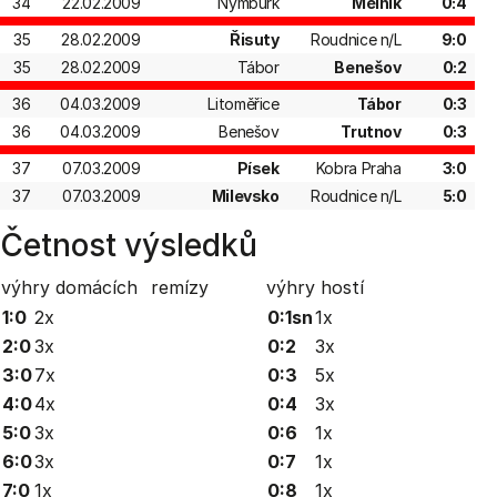
34
22.02.2009
Nymburk
Mělník
0:4
35
28.02.2009
Řisuty
Roudnice n/L
9:0
35
28.02.2009
Tábor
Benešov
0:2
36
04.03.2009
Litoměřice
Tábor
0:3
36
04.03.2009
Benešov
Trutnov
0:3
37
07.03.2009
Písek
Kobra Praha
3:0
37
07.03.2009
Milevsko
Roudnice n/L
5:0
Četnost výsledků
výhry domácích
remízy
výhry hostí
1:0
2x
0:1sn
1x
2:0
3x
0:2
3x
3:0
7x
0:3
5x
4:0
4x
0:4
3x
5:0
3x
0:6
1x
6:0
3x
0:7
1x
7:0
1x
0:8
1x