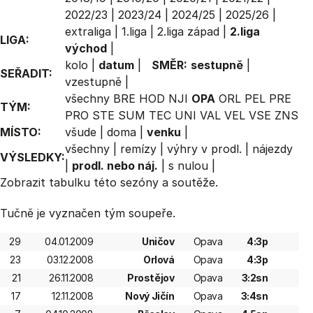
2022/23
|
2023/24
|
2024/25
|
2025/26
|
extraliga
|
1.liga
|
2.liga západ
|
2.liga
LIGA:
východ
|
kolo
|
datum
|
SMĚR:
sestupně
|
SEŘADIT:
vzestupně
|
všechny
BRE
HOD
NJI
OPA
ORL
PEL
PRE
TÝM:
PRO
STE
SUM
TEC
UNI
VAL
VEL
VSE
ZNS
MÍSTO:
všude
|
doma
|
venku
|
všechny
|
remízy
|
výhry v prodl.
|
nájezdy
VÝSLEDKY:
|
prodl. nebo náj.
|
s nulou
|
Zobrazit
tabulku
této sezóny a soutěže.
Tučně je vyznačen tým soupeře.
29
04.01.2009
Uničov
Opava
4:3p
23
03.12.2008
Orlová
Opava
4:3p
21
26.11.2008
Prostějov
Opava
3:2sn
17
12.11.2008
Nový Jičín
Opava
3:4sn