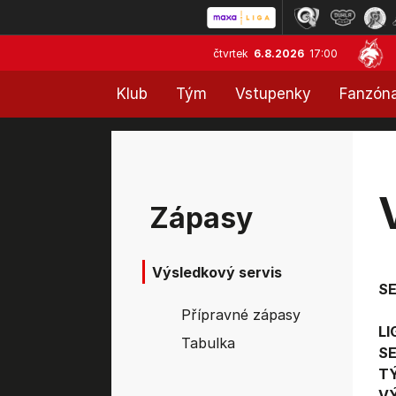
čtvrtek
6.8.2026
17:00
Klub
Tým
Vstupenky
Fanzón
Zápasy
Výsledkový servis
S
Přípravné zápasy
LI
Tabulka
SE
T
V