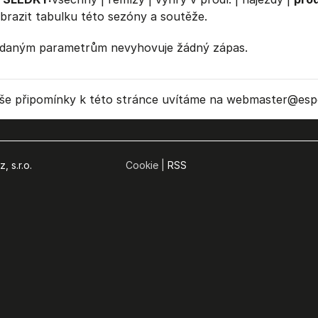
brazit
tabulku
této sezóny a soutěže.
daným parametrům nevyhovuje žádný zápas.
še připomínky k této stránce uvítáme na webmaster
@espo
, s.r.o.
Cookie |
RSS