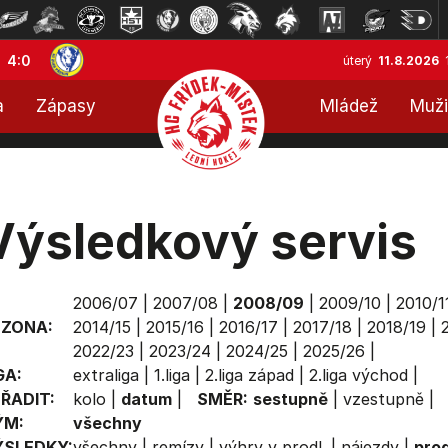
4:0
úterý
11.8.2026
a
Zápasy
Mládež
Muži
Výsledkový servis
2006/07
|
2007/08
|
2008/09
|
2009/10
|
2010/1
EZONA:
2014/15
|
2015/16
|
2016/17
|
2017/18
|
2018/19
|
2022/23
|
2023/24
|
2024/25
|
2025/26
|
GA:
extraliga
|
1.liga
|
2.liga západ
|
2.liga východ
|
ŘADIT:
kolo
|
datum
|
SMĚR:
sestupně
|
vzestupně
|
ÝM:
všechny
ÝSLEDKY:
všechny
|
remízy
|
výhry v prodl.
|
nájezdy
|
prod