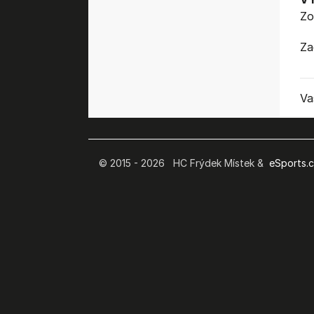
Zo
Za
Va
© 2015 - 2026 HC Frýdek Místek &
eSports.cz