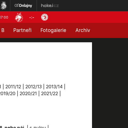
-:-
17:00
 B
Partneři
Fotogalerie
Archiv
1
|
2011/12
|
2012/13
|
2013/14
|
2019/20
|
2020/21
|
2021/22
|
l. nebo náj.
|
s nulou
|