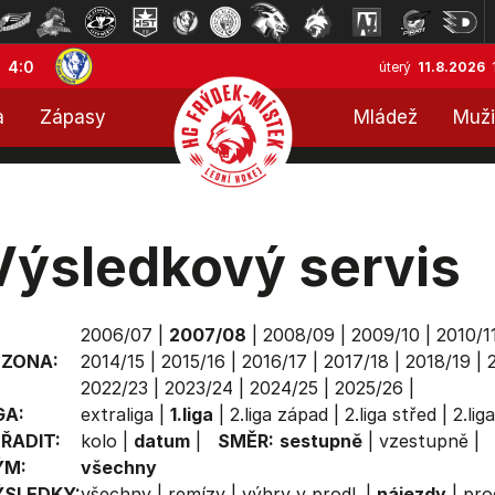
4:0
úterý
11.8.2026
a
Zápasy
Mládež
Muži
Výsledkový servis
2006/07
|
2007/08
|
2008/09
|
2009/10
|
2010/1
EZONA:
2014/15
|
2015/16
|
2016/17
|
2017/18
|
2018/19
|
2022/23
|
2023/24
|
2024/25
|
2025/26
|
GA:
extraliga
|
1.liga
|
2.liga západ
|
2.liga střed
|
2.lig
ŘADIT:
kolo
|
datum
|
SMĚR:
sestupně
|
vzestupně
|
ÝM:
všechny
ÝSLEDKY:
všechny
|
remízy
|
výhry v prodl.
|
nájezdy
|
pro