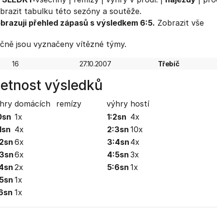
brazit
tabulku
této sezóny a soutěže.
brazuji přehled zápasů s výsledkem 6:5.
Zobrazit vše
čně jsou vyznačeny vítězné týmy.
16
27.10.2007
Třebíč
etnost výsledků
hry domácích
remízy
výhry hostí
0sn
1x
1:2sn
4x
1sn
4x
2:3sn
10x
2sn
6x
3:4sn
4x
3sn
6x
4:5sn
3x
4sn
2x
5:6sn
1x
5sn
1x
6sn
1x