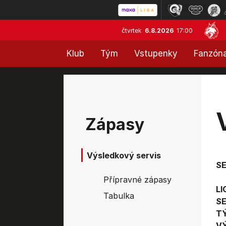
čtvrtek
6.8.2026
17:00
Klub
Tým
Vstupenky
Fanzón
Zápasy
Výsledkový servis
S
Přípravné zápasy
LI
Tabulka
SE
T
V