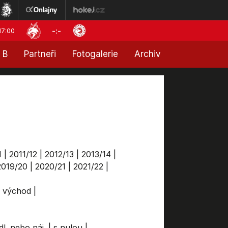
-:-
17:00
 B
Partneři
Fotogalerie
Archiv
1
|
2011/12
|
2012/13
|
2013/14
|
2019/20
|
2020/21
|
2021/22
|
a východ
|
dl. nebo náj.
|
s nulou
|