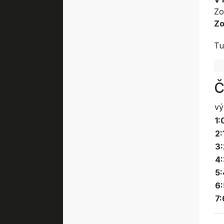
Zo
Zo
Tu
Č
vý
1:
2:
3:
4:
5:
6:
7: