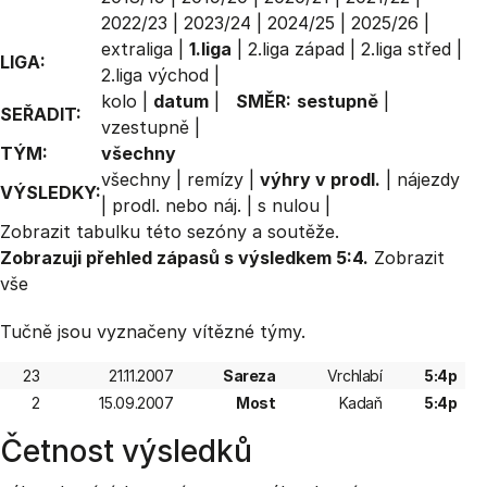
2022/23
|
2023/24
|
2024/25
|
2025/26
|
extraliga
|
1.liga
|
2.liga západ
|
2.liga střed
|
LIGA:
2.liga východ
|
kolo
|
datum
|
SMĚR:
sestupně
|
SEŘADIT:
vzestupně
|
TÝM:
všechny
všechny
|
remízy
|
výhry v prodl.
|
nájezdy
VÝSLEDKY:
|
prodl. nebo náj.
|
s nulou
|
Zobrazit
tabulku
této sezóny a soutěže.
Zobrazuji přehled zápasů s výsledkem 5:4.
Zobrazit
vše
Tučně jsou vyznačeny vítězné týmy.
23
21.11.2007
Sareza
Vrchlabí
5:4p
2
15.09.2007
Most
Kadaň
5:4p
Četnost výsledků