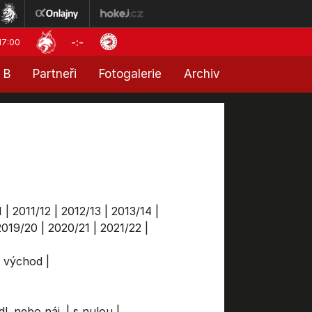
-:-
17:00
 B
Partneři
Fotogalerie
Archiv
1
|
2011/12
|
2012/13
|
2013/14
|
2019/20
|
2020/21
|
2021/22
|
a východ
|
dl. nebo náj.
|
s nulou
|