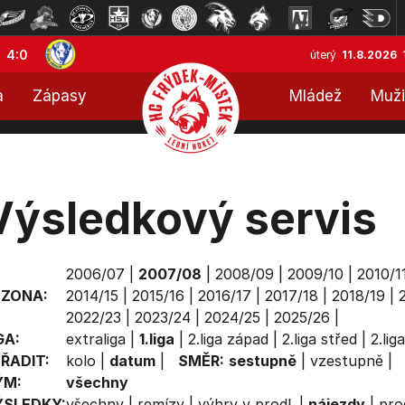
4:0
úterý
11.8.2026
a
Zápasy
Mládež
Muži
Výsledkový servis
2006/07
|
2007/08
|
2008/09
|
2009/10
|
2010/1
EZONA:
2014/15
|
2015/16
|
2016/17
|
2017/18
|
2018/19
|
2022/23
|
2023/24
|
2024/25
|
2025/26
|
GA:
extraliga
|
1.liga
|
2.liga západ
|
2.liga střed
|
2.lig
ŘADIT:
kolo
|
datum
|
SMĚR:
sestupně
|
vzestupně
|
ÝM:
všechny
ÝSLEDKY:
všechny
|
remízy
|
výhry v prodl.
|
nájezdy
|
pro