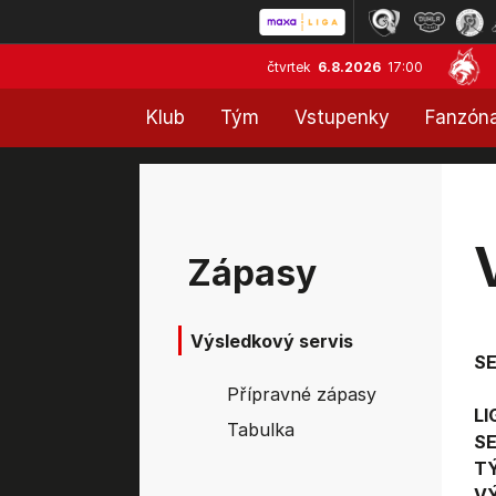
čtvrtek
6.8.2026
17:00
Klub
Tým
Vstupenky
Fanzón
Zápasy
Výsledkový servis
S
Přípravné zápasy
LI
Tabulka
SE
T
V