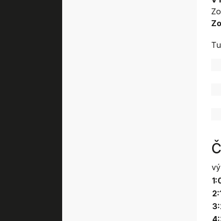
Zo
Zo
Tu
Č
vý
1:
2:
3:
4: