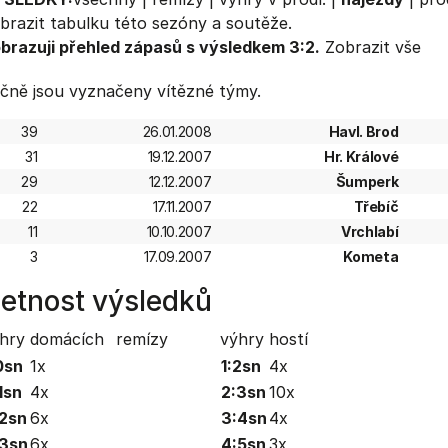
brazit
tabulku
této sezóny a soutěže.
brazuji přehled zápasů s výsledkem 3:2.
Zobrazit vše
čně jsou vyznačeny vítězné týmy.
39
26.01.2008
Havl. Brod
31
19.12.2007
Hr. Králové
29
12.12.2007
Šumperk
22
17.11.2007
Třebíč
11
10.10.2007
Vrchlabí
3
17.09.2007
Kometa
etnost výsledků
hry domácích
remízy
výhry hostí
0sn
1x
1:2sn
4x
1sn
4x
2:3sn
10x
2sn
6x
3:4sn
4x
3sn
6x
4:5sn
3x