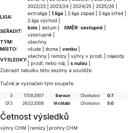
2022/23
|
2023/24
|
2024/25
|
2025/26
|
extraliga
|
1.liga
|
2.liga západ
|
2.liga střed
|
LIGA:
2.liga východ
|
kolo
|
datum
|
SMĚR:
sestupně
|
SEŘADIT:
vzestupně
|
TÝM:
všechny
MÍSTO:
všude
|
doma
|
venku
|
všechny
|
remízy
|
výhry v prodl.
|
nájezdy
VÝSLEDKY:
|
prodl. nebo náj.
|
s nulou
|
Zobrazit
tabulku
této sezóny a soutěže.
Tučně je vyznačen tým soupeře.
3
17.09.2007
Beroun
Chomutov
0:7
CF3
28.02.2008
Vrchlabí
Chomutov
5:0
Četnost výsledků
výhry CHM |
remízy |
prohry CHM