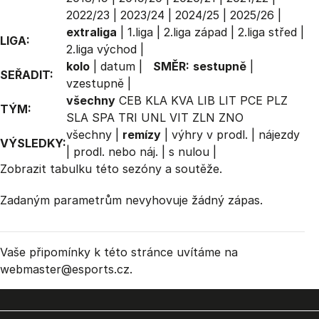
2022/23
|
2023/24
|
2024/25
|
2025/26
|
extraliga
|
1.liga
|
2.liga západ
|
2.liga střed
|
LIGA:
2.liga východ
|
kolo
|
datum
|
SMĚR:
sestupně
|
SEŘADIT:
vzestupně
|
všechny
CEB
KLA
KVA
LIB
LIT
PCE
PLZ
TÝM:
SLA
SPA
TRI
UNL
VIT
ZLN
ZNO
všechny
|
remízy
|
výhry v prodl.
|
nájezdy
VÝSLEDKY:
|
prodl. nebo náj.
|
s nulou
|
Zobrazit
tabulku
této sezóny a soutěže.
Zadaným parametrům nevyhovuje žádný zápas.
Vaše připomínky k této stránce uvítáme na
webmaster
@esports.cz.