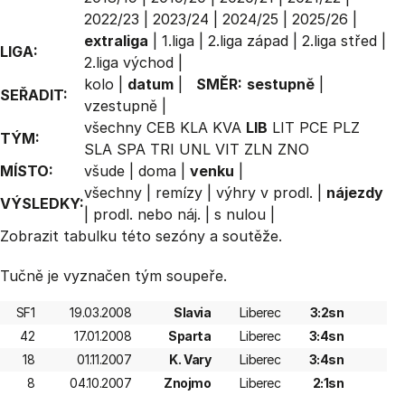
2022/23
|
2023/24
|
2024/25
|
2025/26
|
extraliga
|
1.liga
|
2.liga západ
|
2.liga střed
|
LIGA:
2.liga východ
|
kolo
|
datum
|
SMĚR:
sestupně
|
SEŘADIT:
vzestupně
|
všechny
CEB
KLA
KVA
LIB
LIT
PCE
PLZ
TÝM:
SLA
SPA
TRI
UNL
VIT
ZLN
ZNO
MÍSTO:
všude
|
doma
|
venku
|
všechny
|
remízy
|
výhry v prodl.
|
nájezdy
VÝSLEDKY:
|
prodl. nebo náj.
|
s nulou
|
Zobrazit
tabulku
této sezóny a soutěže.
Tučně je vyznačen tým soupeře.
SF1
19.03.2008
Slavia
Liberec
3:2sn
42
17.01.2008
Sparta
Liberec
3:4sn
18
01.11.2007
K. Vary
Liberec
3:4sn
8
04.10.2007
Znojmo
Liberec
2:1sn