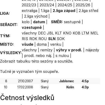
2022/23
|
2023/24
|
2024/25
|
2025/26
|
extraliga
|
1.liga
|
2.liga západ
|
2.liga střed
LIGA:
|
2.liga východ
|
kolo
|
datum
|
SMĚR:
sestupně
|
SEŘADIT:
vzestupně
|
všechny
DEC
JBL
KLT
KNO
KOB
LTM
MEL
TÝM:
RIS
ROK
ROU
SLN
SOK
MÍSTO:
všude
|
doma
|
venku
|
všechny
|
remízy
|
výhry v prodl.
|
nájezdy
VÝSLEDKY:
|
prodl. nebo náj.
|
s nulou
|
Zobrazit
tabulku
této sezóny a soutěže.
Tučně je vyznačen tým soupeře.
8
21.10.2007
Slaný
Jablonec
4:5p
10
17.02.2008
Slaný
Kolín
4:3p
Četnost výsledků