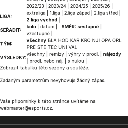
2022/23
|
2023/24
|
2024/25
|
2025/26
|
extraliga
|
1.liga
|
2.liga západ
|
2.liga střed
|
LIGA:
2.liga východ
|
kolo
|
datum
|
SMĚR:
sestupně
|
SEŘADIT:
vzestupně
|
všechny
BLA
HOD
KAR
KRO
NJI
OPA
ORL
TÝM:
PRE
STE
TEC
UNI
VAL
všechny
|
remízy
|
výhry v prodl.
|
nájezdy
VÝSLEDKY:
|
prodl. nebo náj.
|
s nulou
|
Zobrazit
tabulku
této sezóny a soutěže.
Zadaným parametrům nevyhovuje žádný zápas.
Vaše připomínky k této stránce uvítáme na
webmaster
@esports.cz.