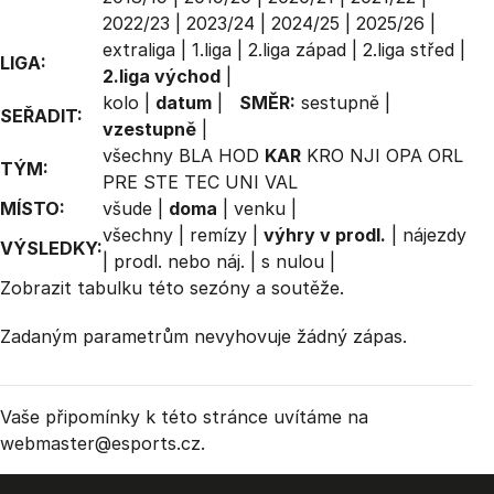
2022/23
|
2023/24
|
2024/25
|
2025/26
|
extraliga
|
1.liga
|
2.liga západ
|
2.liga střed
|
LIGA:
2.liga východ
|
kolo
|
datum
|
SMĚR:
sestupně
|
SEŘADIT:
vzestupně
|
všechny
BLA
HOD
KAR
KRO
NJI
OPA
ORL
TÝM:
PRE
STE
TEC
UNI
VAL
MÍSTO:
všude
|
doma
|
venku
|
všechny
|
remízy
|
výhry v prodl.
|
nájezdy
VÝSLEDKY:
|
prodl. nebo náj.
|
s nulou
|
Zobrazit
tabulku
této sezóny a soutěže.
Zadaným parametrům nevyhovuje žádný zápas.
Vaše připomínky k této stránce uvítáme na
webmaster
@esports.cz.