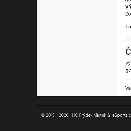
V
Zo
Tu
Č
vý
2:
Va
© 2015 - 2026 HC Frýdek Místek &
eSports.cz