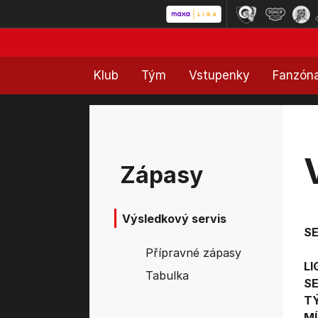
Klub
Tým
Vstupenky
Fanzón
Zápasy
Výsledkový servis
S
Přípravné zápasy
LI
Tabulka
SE
T
MÍ