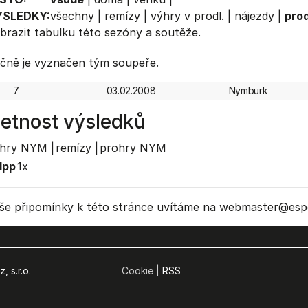
ÝSLEDKY:
všechny
|
remízy
|
výhry v prodl.
|
nájezdy
|
prod
brazit
tabulku
této sezóny a soutěže.
čně je vyznačen tým soupeře.
7
03.02.2008
Nymburk
etnost výsledků
hry NYM |
remízy |
prohry NYM
1pp
1x
še připomínky k této stránce uvítáme na webmaster
@espo
, s.r.o.
Cookie |
RSS