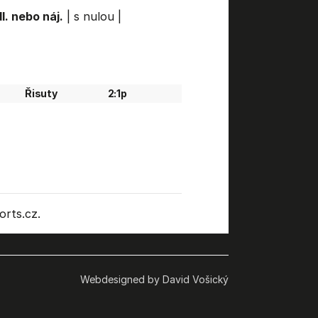
l. nebo náj.
|
s nulou
|
Řisuty
2:1p
rts.cz.
Webdesigned by David Vošický