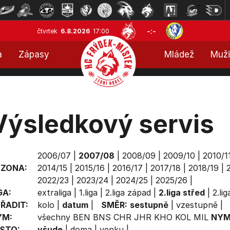
-:-
čtvrtek
6.8.2026
17:00
a
Zápasy
Mládež
Muži
Výsledkový servis
2006/07
|
2007/08
|
2008/09
|
2009/10
|
2010/1
EZONA:
2014/15
|
2015/16
|
2016/17
|
2017/18
|
2018/19
|
2022/23
|
2023/24
|
2024/25
|
2025/26
|
GA:
extraliga
|
1.liga
|
2.liga západ
|
2.liga střed
|
2.li
ŘADIT:
kolo
|
datum
|
SMĚR:
sestupně
|
vzestupně
|
ÝM:
všechny
BEN
BNS
CHR
JHR
KHO
KOL
MIL
NY
STO:
všude
|
doma
|
venku
|