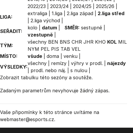
2022/23
|
2023/24
|
2024/25
|
2025/26
|
extraliga
|
1.liga
|
2.liga západ
|
2.liga střed
LIGA:
|
2.liga východ
|
kolo
|
datum
|
SMĚR:
sestupně
|
SEŘADIT:
vzestupně
|
všechny
BEN
BNS
CHR
JHR
KHO
KOL
MIL
TÝM:
NYM
PEL
PIS
TAB
VEL
MÍSTO:
všude
|
doma
|
venku
|
všechny
|
remízy
|
výhry v prodl.
|
nájezdy
VÝSLEDKY:
|
prodl. nebo náj.
|
s nulou
|
Zobrazit
tabulku
této sezóny a soutěže.
Zadaným parametrům nevyhovuje žádný zápas.
Vaše připomínky k této stránce uvítáme na
webmaster
@esports.cz.