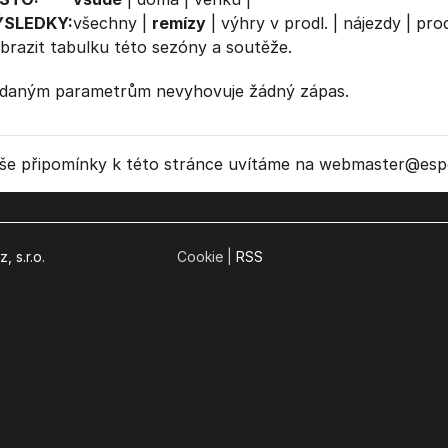
ÝSLEDKY:
všechny
|
remízy
|
výhry v prodl.
|
nájezdy
|
prod
brazit
tabulku
této sezóny a soutěže.
daným parametrům nevyhovuje žádný zápas.
še připomínky k této stránce uvítáme na webmaster
@espo
, s.r.o.
Cookie |
RSS