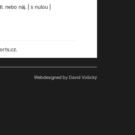
l. nebo náj.
|
s nulou
|
rts.cz.
Webdesigned by David Vošický