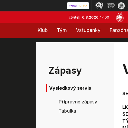
čtvrtek
6.8.2026
17:00
Klub
Tým
Vstupenky
Fanzón
Zápasy
Výsledkový servis
S
Přípravné zápasy
LI
Tabulka
SE
T
MÍ