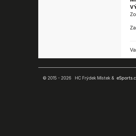
V
Zo
Za
Va
© 2015 - 2026 HC Frýdek Místek &
eSports.cz