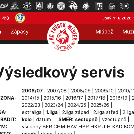
4:0
úterý
11.8.2026
a
Zápasy
Mládež
Muži
Výsledkový servis
2006/07
|
2007/08
|
2008/09
|
2009/10
|
2010/1
EZONA:
2014/15
|
2015/16
|
2016/17
|
2017/18
|
2018/19
|
2022/23
|
2023/24
|
2024/25
|
2025/26
|
GA:
extraliga
|
1.liga
|
2.liga západ
|
2.liga střed
|
2.lig
ŘADIT:
kolo
|
datum
|
SMĚR:
sestupně
|
vzestupně
|
ÝM:
všechny
BER
CHM
HAV
HBR
HKR
JIH
KAD
KO
STO:
všude
|
doma
|
venku
|