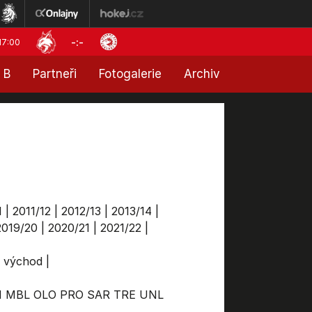
-:-
17:00
 B
Partneři
Fotogalerie
Archiv
1
|
2011/12
|
2012/13
|
2013/14
|
2019/20
|
2020/21
|
2021/22
|
a východ
|
M
MBL
OLO
PRO
SAR
TRE
UNL