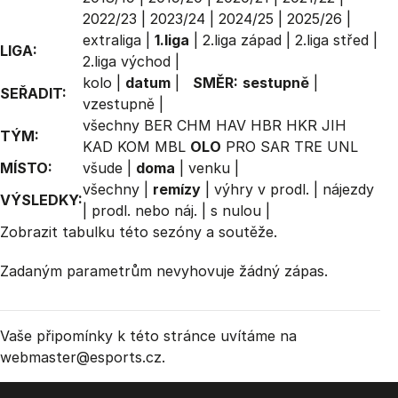
2022/23
|
2023/24
|
2024/25
|
2025/26
|
extraliga
|
1.liga
|
2.liga západ
|
2.liga střed
|
LIGA:
2.liga východ
|
kolo
|
datum
|
SMĚR:
sestupně
|
SEŘADIT:
vzestupně
|
všechny
BER
CHM
HAV
HBR
HKR
JIH
TÝM:
KAD
KOM
MBL
OLO
PRO
SAR
TRE
UNL
MÍSTO:
všude
|
doma
|
venku
|
všechny
|
remízy
|
výhry v prodl.
|
nájezdy
VÝSLEDKY:
|
prodl. nebo náj.
|
s nulou
|
Zobrazit
tabulku
této sezóny a soutěže.
Zadaným parametrům nevyhovuje žádný zápas.
Vaše připomínky k této stránce uvítáme na
webmaster
@esports.cz.