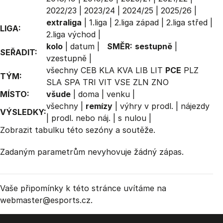
2022/23
|
2023/24
|
2024/25
|
2025/26
|
extraliga
|
1.liga
|
2.liga západ
|
2.liga střed
|
LIGA:
2.liga východ
|
kolo
|
datum
|
SMĚR:
sestupně
|
SEŘADIT:
vzestupně
|
všechny
CEB
KLA
KVA
LIB
LIT
PCE
PLZ
TÝM:
SLA
SPA
TRI
VIT
VSE
ZLN
ZNO
MÍSTO:
všude
|
doma
|
venku
|
všechny
|
remízy
|
výhry v prodl.
|
nájezdy
VÝSLEDKY:
|
prodl. nebo náj.
|
s nulou
|
Zobrazit
tabulku
této sezóny a soutěže.
Zadaným parametrům nevyhovuje žádný zápas.
Vaše připomínky k této stránce uvítáme na
webmaster
@esports.cz.