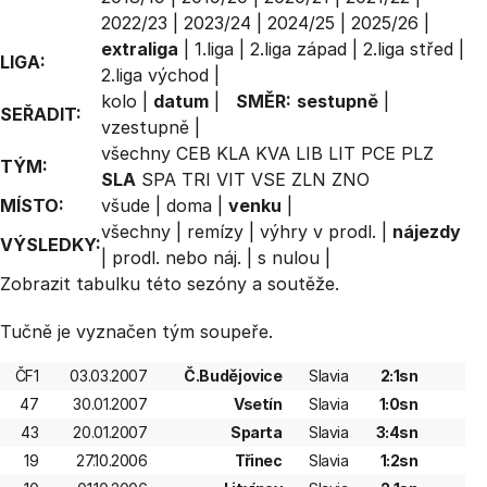
2022/23
|
2023/24
|
2024/25
|
2025/26
|
extraliga
|
1.liga
|
2.liga západ
|
2.liga střed
|
LIGA:
2.liga východ
|
kolo
|
datum
|
SMĚR:
sestupně
|
SEŘADIT:
vzestupně
|
všechny
CEB
KLA
KVA
LIB
LIT
PCE
PLZ
TÝM:
SLA
SPA
TRI
VIT
VSE
ZLN
ZNO
MÍSTO:
všude
|
doma
|
venku
|
všechny
|
remízy
|
výhry v prodl.
|
nájezdy
VÝSLEDKY:
|
prodl. nebo náj.
|
s nulou
|
Zobrazit
tabulku
této sezóny a soutěže.
Tučně je vyznačen tým soupeře.
ČF1
03.03.2007
Č.Budějovice
Slavia
2:1sn
47
30.01.2007
Vsetín
Slavia
1:0sn
43
20.01.2007
Sparta
Slavia
3:4sn
19
27.10.2006
Třinec
Slavia
1:2sn