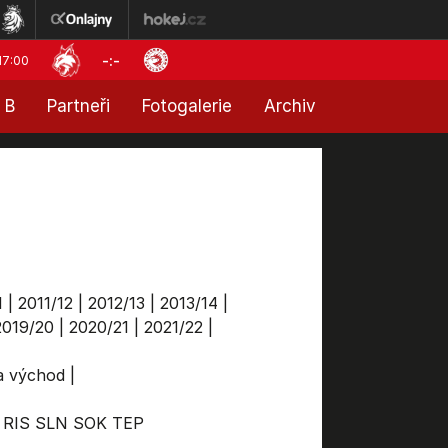
-:-
17:00
 B
Partneři
Fotogalerie
Archiv
1
|
2011/12
|
2012/13
|
2013/14
|
2019/20
|
2020/21
|
2021/22
|
ga východ
|
RIS
SLN
SOK
TEP