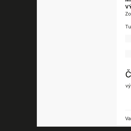
V
Zo
Tu
Č
vý
Va