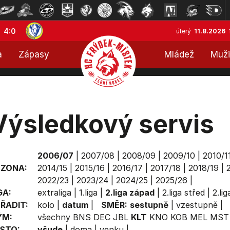
4:0
úterý
11.8.2026
a
Zápasy
Mládež
Muži
Výsledkový servis
2006/07
|
2007/08
|
2008/09
|
2009/10
|
2010/1
EZONA:
2014/15
|
2015/16
|
2016/17
|
2017/18
|
2018/19
|
2022/23
|
2023/24
|
2024/25
|
2025/26
|
GA:
extraliga
|
1.liga
|
2.liga západ
|
2.liga střed
|
2.li
ŘADIT:
kolo
|
datum
|
SMĚR:
sestupně
|
vzestupně
|
ÝM:
všechny
BNS
DEC
JBL
KLT
KNO
KOB
MEL
MST
STO:
všude
|
doma
|
venku
|