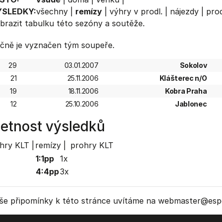
ÝSLEDKY:
všechny
|
remízy
|
výhry v prodl.
|
nájezdy
|
prod
brazit
tabulku
této sezóny a soutěže.
čně je vyznačen tým soupeře.
29
03.01.2007
Sokolov
21
25.11.2006
Klášterec n/O
19
18.11.2006
Kobra Praha
12
25.10.2006
Jablonec
etnost výsledků
hry KLT |
remízy |
prohry KLT
1:1pp
1x
4:4pp
3x
še připomínky k této stránce uvítáme na webmaster
@espo