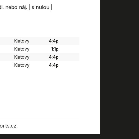
l. nebo náj.
|
s nulou
|
Klatovy
4:4p
Klatovy
1:1p
Klatovy
4:4p
Klatovy
4:4p
rts.cz.