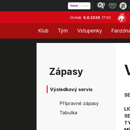
čtvrtek
6.8.2026
17:00
Klub
Tým
Vstupenky
Fanzón
Zápasy
Výsledkový servis
S
Přípravné zápasy
LI
Tabulka
SE
T
MÍ