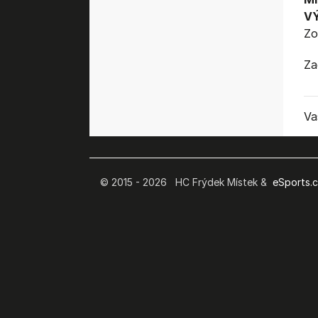
V
Zo
Za
Va
© 2015 - 2026 HC Frýdek Místek &
eSports.cz