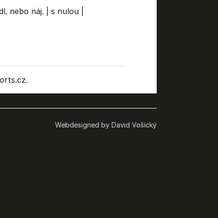
dl. nebo náj.
|
s nulou
|
rts.cz.
Webdesigned by David Vošický