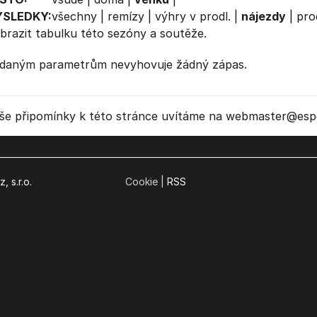
ÝSLEDKY:
všechny
|
remízy
|
výhry v prodl.
|
nájezdy
|
pro
brazit
tabulku
této sezóny a soutěže.
daným parametrům nevyhovuje žádný zápas.
še připomínky k této stránce uvítáme na webmaster
@espo
, s.r.o.
Cookie |
RSS