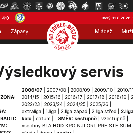
4:0
úterý
11.8.2026
a
Zápasy
Mládež
Muži
Výsledkový servis
2006/07
|
2007/08
|
2008/09
|
2009/10
|
2010/1
EZONA:
2014/15
|
2015/16
|
2016/17
|
2017/18
|
2018/19
|
2022/23
|
2023/24
|
2024/25
|
2025/26
|
GA:
extraliga
|
1.liga
|
2.liga západ
|
2.liga střed
|
2.lig
ŘADIT:
kolo
|
datum
|
SMĚR:
sestupně
|
vzestupně
|
ÝM:
všechny
BLA
HOD
KRO
NJI
ORL
PRE
STE
SUM
STO:
všude
|
doma
|
venku
|