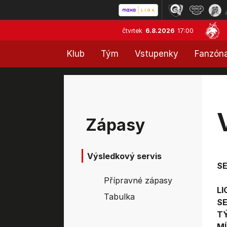
čtvrtek
6.8.2026
17:00
Klub
Tým
Vstupenky
Fanzón
Zápasy
Výsledkový servis
S
Přípravné zápasy
LI
Tabulka
SE
T
MÍ