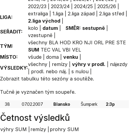
2022/23
|
2023/24
|
2024/25
|
2025/26
|
extraliga
|
1.liga
|
2.liga západ
|
2.liga střed
|
LIGA:
2.liga východ
|
kolo
|
datum
|
SMĚR:
sestupně
|
SEŘADIT:
vzestupně
|
všechny
BLA
HOD
KRO
NJI
ORL
PRE
STE
TÝM:
SUM
TEC
VAL
VBI
VEL
MÍSTO:
všude
|
doma
|
venku
|
všechny
|
remízy
|
výhry v prodl.
|
nájezdy
VÝSLEDKY:
|
prodl. nebo náj.
|
s nulou
|
Zobrazit
tabulku
této sezóny a soutěže.
Tučně je vyznačen tým soupeře.
38
07.02.2007
Blansko
Šumperk
2:3p
Četnost výsledků
výhry SUM |
remízy |
prohry SUM