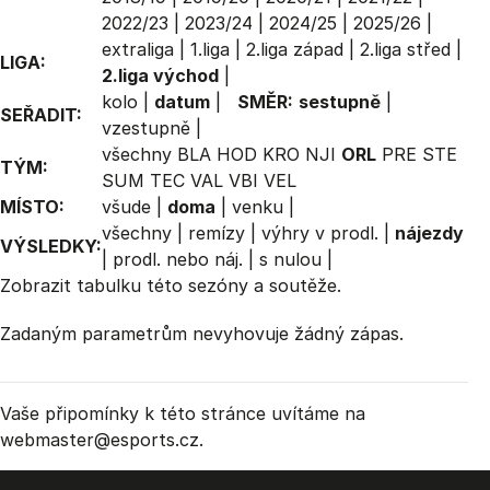
2022/23
|
2023/24
|
2024/25
|
2025/26
|
extraliga
|
1.liga
|
2.liga západ
|
2.liga střed
|
LIGA:
2.liga východ
|
kolo
|
datum
|
SMĚR:
sestupně
|
SEŘADIT:
vzestupně
|
všechny
BLA
HOD
KRO
NJI
ORL
PRE
STE
TÝM:
SUM
TEC
VAL
VBI
VEL
MÍSTO:
všude
|
doma
|
venku
|
všechny
|
remízy
|
výhry v prodl.
|
nájezdy
VÝSLEDKY:
|
prodl. nebo náj.
|
s nulou
|
Zobrazit
tabulku
této sezóny a soutěže.
Zadaným parametrům nevyhovuje žádný zápas.
Vaše připomínky k této stránce uvítáme na
webmaster
@esports.cz.