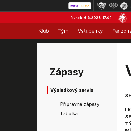
čtvrtek
6.8.2026
17:00
Klub
Tým
Vstupenky
Fanzón
Zápasy
Výsledkový servis
S
Přípravné zápasy
LI
Tabulka
SE
T
MÍ