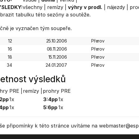
ÝSLEDKY:
všechny
|
remízy
|
výhry v prodl.
|
nájezdy
|
prod
brazit
tabulku
této sezóny a soutěže.
čně je vyznačen tým soupeře.
12
25.10.2006
Přerov
16
08.11.2006
Přerov
18
15.11.2006
Přerov
34
24.01.2007
Přerov
etnost výsledků
hry PRE |
remízy |
prohry PRE
2pp
1x
3:4pp
1x
4pp
1x
5:6pp
1x
še připomínky k této stránce uvítáme na webmaster
@espo