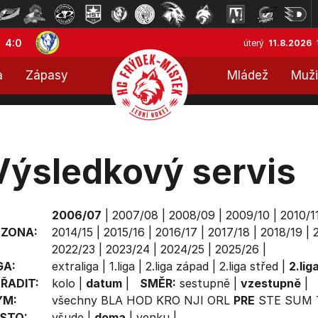
4:0
úterý
11.8.2026
a
Zápasy
Mládež
Muži
Výsledkový servis
2006/07
|
2007/08
|
2008/09
|
2009/10
|
2010/1
EZONA:
2014/15
|
2015/16
|
2016/17
|
2017/18
|
2018/19
|
2022/23
|
2023/24
|
2024/25
|
2025/26
|
GA:
extraliga
|
1.liga
|
2.liga západ
|
2.liga střed
|
2.lig
ŘADIT:
kolo
|
datum
|
SMĚR:
sestupně
|
vzestupně
|
ÝM:
všechny
BLA
HOD
KRO
NJI
ORL
PRE
STE
SUM
STO:
všude
|
doma
|
venku
|