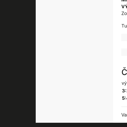
V
Zo
Tu
Č
vý
3:
5:
Va