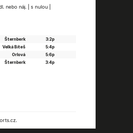
l. nebo náj.
|
s nulou
|
Šternberk
3:2p
Velká Bíteš
5:4p
Orlová
5:6p
Šternberk
3:4p
rts.cz.