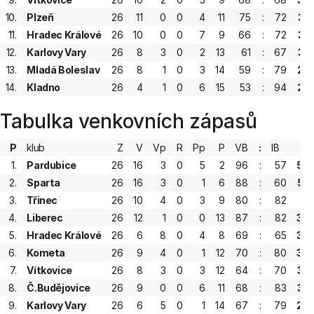
10.
Plzeň
26
11
0
0
4
11
75
:
72
37
11.
Hradec Králové
26
10
0
0
7
9
66
:
72
37
12.
Karlovy Vary
26
8
3
0
2
13
61
:
67
32
13.
Mladá Boleslav
26
8
1
0
3
14
59
:
79
29
14.
Kladno
26
4
1
0
6
15
53
:
94
20
Tabulka venkovních zápasů
P
klub
Z
V
Vp
R
Pp
P
VB
:
IB
B
1.
Pardubice
26
16
3
0
5
2
96
:
57
59
2.
Sparta
26
16
3
0
1
6
88
:
60
55
3.
Třinec
26
10
4
0
3
9
80
:
82
41
4.
Liberec
26
12
1
0
0
13
87
:
82
38
5.
Hradec Králové
26
6
8
0
4
8
69
:
65
38
6.
Kometa
26
9
4
0
1
12
70
:
80
36
7.
Vítkovice
26
8
3
0
3
12
64
:
70
33
8.
Č.Budějovice
26
9
0
0
6
11
68
:
83
33
9.
Karlovy Vary
26
6
5
0
1
14
67
:
79
29