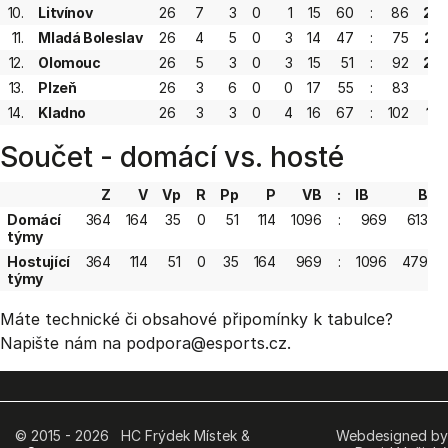
10.
Litvínov
26
7
3
0
1
15
60
:
86
28
11.
Mladá Boleslav
26
4
5
0
3
14
47
:
75
25
12.
Olomouc
26
5
3
0
3
15
51
:
92
24
13.
Plzeň
26
3
6
0
0
17
55
:
83
21
14.
Kladno
26
3
3
0
4
16
67
:
102
19
Součet - domácí vs. hosté
Z
V
Vp
R
Pp
P
VB
:
IB
B
Domácí
364
164
35
0
51
114
1096
:
969
613
týmy
Hostující
364
114
51
0
35
164
969
:
1096
479
týmy
Máte technické či obsahové připomínky k tabulce?
Napište nám na podpora
@esports.cz.
© 2015 - 2026 HC Frýdek Místek &
Webdesigned by