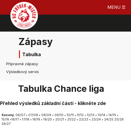
MENU ☰
Zápasy
Tabulka
Přípravné zápasy
Výsledkový servis
Tabulka Chance liga
Přehled výsledků základní části - klikněte zde
Sezony:
06/07
•
07/08
•
08/09
•
09/10
•
10/11
•
11/12
•
12/13
•
13/14
•
14/15
•
15/16
•
16/17
•
17/18
•
18/19
•
19/20
•
20/21
•
21/22
•
22/23
•
23/24
•
24/25
25/26
26/27