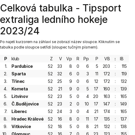
Celková tabulka - Tipsport
extraliga ledního hokeje
2023/24
Po najetí kurzorem na záhlaví se zobrazí název sloupce. Kliknutím se
tabulka podle sloupce setřídí (sloupec tučným písmem).
P
klub
Z
V
Vp
R
Pp
P
VB
:
IB
1.
Pardubice
52
33
8
0
6
5
203
:
115
1
2.
Sparta
52
32
6
0
3
11
172
:
119
1
3.
Třinec
52
25
9
0
6
12
172
:
132
9
4.
Kometa
52
21
9
0
5
17
160
:
139
8
5.
Litvínov
52
23
5
0
4
20
163
:
165
8
6.
Č.Budějovice
52
23
2
0
10
17
147
:
149
8
7.
Liberec
52
24
3
0
4
21
174
:
165
8
8.
Hradec Králové
52
16
8
0
11
17
135
:
137
7
9.
Vítkovice
52
18
5
0
8
21
132
:
138
7
10.
Olomouc
52
16
7
0
6
23
123
:
155
6