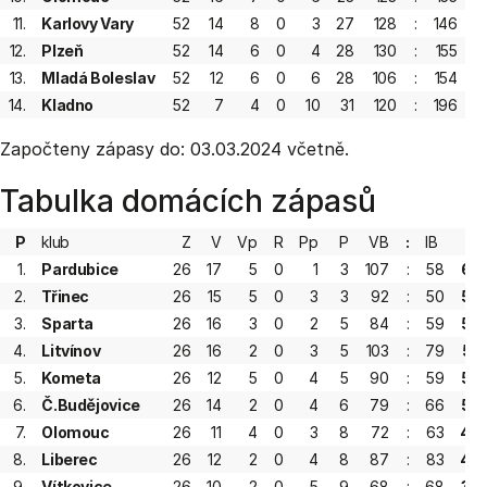
11.
Karlovy Vary
52
14
8
0
3
27
128
:
146
12.
Plzeň
52
14
6
0
4
28
130
:
155
5
13.
Mladá Boleslav
52
12
6
0
6
28
106
:
154
5
14.
Kladno
52
7
4
0
10
31
120
:
196
3
Započteny zápasy do: 03.03.2024 včetně.
Tabulka domácích zápasů
P
klub
Z
V
Vp
R
Pp
P
VB
:
IB
B
1.
Pardubice
26
17
5
0
1
3
107
:
58
62
2.
Třinec
26
15
5
0
3
3
92
:
50
58
3.
Sparta
26
16
3
0
2
5
84
:
59
56
4.
Litvínov
26
16
2
0
3
5
103
:
79
55
5.
Kometa
26
12
5
0
4
5
90
:
59
50
6.
Č.Budějovice
26
14
2
0
4
6
79
:
66
50
7.
Olomouc
26
11
4
0
3
8
72
:
63
44
8.
Liberec
26
12
2
0
4
8
87
:
83
44
9.
Vítkovice
26
10
2
0
5
9
68
:
68
39