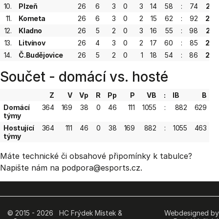
10.
Plzeň
26
6
3
0
3
14
58
:
74
27
11.
Kometa
26
6
3
0
2
15
62
:
92
26
12.
Kladno
26
5
2
0
3
16
55
:
98
22
13.
Litvínov
26
4
3
0
2
17
60
:
85
20
14.
Č.Budějovice
26
5
2
0
1
18
54
:
86
20
Součet - domácí vs. hosté
Z
V
Vp
R
Pp
P
VB
:
IB
B
Domácí
364
169
38
0
46
111
1055
:
882
629
+
týmy
Hostující
364
111
46
0
38
169
882
:
1055
463
-
týmy
Máte technické či obsahové připomínky k tabulce?
Napište nám na podpora
@esports.cz.
© 2015 - 2026 HC Frýdek Místek &
Webdesigned by