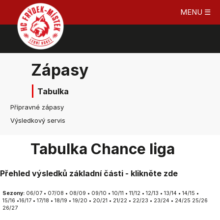
MENU ☰
Zápasy
Tabulka
Přípravné zápasy
Výsledkový servis
Tabulka Chance liga
Přehled výsledků základní části - klikněte zde
Sezony:
06/07
•
07/08
•
08/09
•
09/10
•
10/11
•
11/12
•
12/13
•
13/14
•
14/15
•
15/16
•
16/17
•
17/18
•
18/19
•
19/20
•
20/21
•
21/22
•
22/23
•
23/24
•
24/25
25/26
26/27