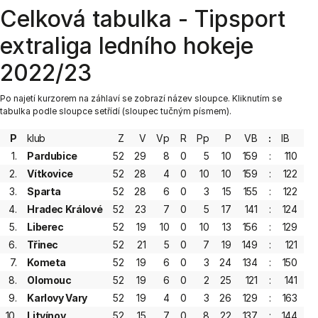
Celková tabulka - Tipsport
extraliga ledního hokeje
2022/23
Po najetí kurzorem na záhlaví se zobrazí název sloupce. Kliknutím se
tabulka podle sloupce setřídí (sloupec tučným písmem).
P
klub
Z
V
Vp
R
Pp
P
VB
:
IB
1.
Pardubice
52
29
8
0
5
10
159
:
110
1
2.
Vítkovice
52
28
4
0
10
10
159
:
122
1
3.
Sparta
52
28
6
0
3
15
155
:
122
4.
Hradec Králové
52
23
7
0
5
17
141
:
124
5.
Liberec
52
19
10
0
10
13
156
:
129
6.
Třinec
52
21
5
0
7
19
149
:
121
7.
Kometa
52
19
6
0
3
24
134
:
150
8.
Olomouc
52
19
6
0
2
25
121
:
141
9.
Karlovy Vary
52
19
4
0
3
26
129
:
163
10.
Litvínov
52
15
7
0
8
22
137
:
144