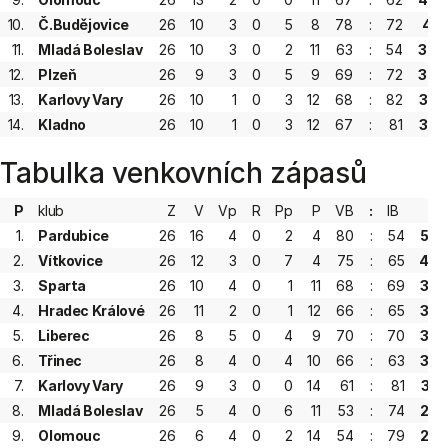
10.
Č.Budějovice
26
10
3
0
5
8
78
:
72
41
11.
Mladá Boleslav
26
10
3
0
2
11
63
:
54
38
12.
Plzeň
26
9
3
0
5
9
69
:
72
38
13.
Karlovy Vary
26
10
1
0
3
12
68
:
82
35
14.
Kladno
26
10
1
0
3
12
67
:
81
35
Tabulka venkovních zápasů
P
klub
Z
V
Vp
R
Pp
P
VB
:
IB
B
1.
Pardubice
26
16
4
0
2
4
80
:
54
58
2.
Vítkovice
26
12
3
0
7
4
75
:
65
49
3.
Sparta
26
10
4
0
1
11
68
:
69
39
4.
Hradec Králové
26
11
2
0
1
12
66
:
65
38
5.
Liberec
26
8
5
0
4
9
70
:
70
38
6.
Třinec
26
8
4
0
4
10
66
:
63
36
7.
Karlovy Vary
26
9
3
0
0
14
61
:
81
33
8.
Mladá Boleslav
26
5
4
0
6
11
53
:
74
29
9.
Olomouc
26
6
4
0
2
14
54
:
79
28