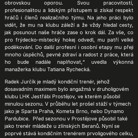
obrovskou oporou. Svou pracovitostí,
profesionalitou a lidským přístupem si získal respekt
hráčů i členů realizačního týmu. Na jeho práci bylo
vidět, že mu na klubu záleží a že vždy hledal cesty,
jak posunout naše hráče zase o krok dál. Za vše, co
pro frýdecko-místecký hokej odvedl, mu patří velké
poděkování. Do další profesní i osobní etapy mu přeji
mnoho úspěchů, pevné zdraví a radost z práce, která
ho bude nadále naplňovat,“ uvedla výkonná
manažerka klubu Tatiana Rychecká.
Radek Jurčík je mladý kondiční trenér, jehož
dosavadním maximem bylo angažmá v druholigovém
klubu LHK Jestřábi Prostějov, ve kterém působil
minulou sezonu. V průběhu let prošel stáží v týmech
jako je Sparta Praha, Kometa Brno, nebo Dynamo
Pardubice. Před sezonou v Prostějove působil také
jako trenér mládeže u zlínských Beranů. Nyní se
poprvé stává kondičním trenérem prvoligového celku,