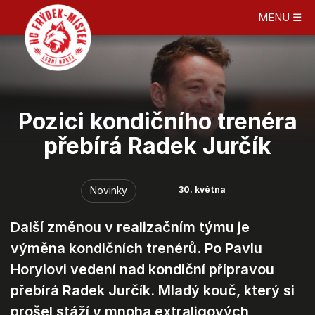
MENU ☰
Pozici kondičního trenéra
přebírá Radek Jurčík
Novinky
30. května
Další změnou v realizačním týmu je
výměna kondičních trenérů. Po Pavlu
Horylovi vedení nad kondiční přípravou
přebírá Radek Jurčík. Mladý kouč, který si
prošel stáží v mnoha extraligových