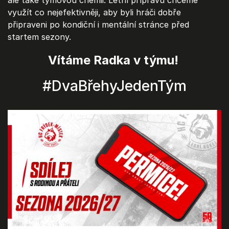
ale také týmovou chemii. Letní přípravu chceme
využít co nejefektivněji, aby byli hráči dobře
připraveni po kondiční i mentální stránce před
startem sezony.
Vítáme Radka v týmu!
#DvaBřehyJedenTým