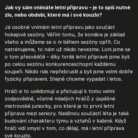
Jak vy sám vnímáte letní přípravu – je to spíš nutné
zlo, nebo období, které má i své kouzlo?
Já osobně vnímám letní přípravu jako součást
hokejové sezóny. Věřím tomu, že kondice je základ
všeho a můžeme se o ni během sezóny opřít. Co
natrénujeme, to nám už nikdo nevezme. Loni jsme se
o tom přesvědčili – díky tvrdé letní přípravě jsme byli
po celou sezónu konkurenceschopní každému
soupeři. Nikdo nás nepřebruslil a byli jsme velmi dobře
fyzicky připraveni. Stejně chceme vypadat i letos.
Hráči si to uvědomují a přistupují k tomu velmi
zodpovědně, včetně mladých hráčů z úspěšné
mistrovské juniorky, pro které je to první letní
příprava mezi seniory. Nedílnou součástí léta je také
budování charakteru týmu a vztahů v kabině. Když
hráči vidí smysl v tom, co dělají, má i letní příprava
své kouzlo.