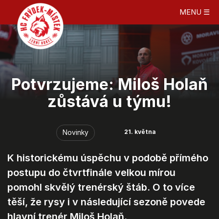
MENU ☰
Potvrzujeme: Miloš Holaň
zůstává u týmu!
Novinky
21. května
K historickému úspěchu v podobě přímého
postupu do čtvrtfinále velkou mírou
pomohl skvělý trenérský štáb. O to více
těší, že rysy i v následující sezoně povede
hlavní trenér Miloš Holaň.