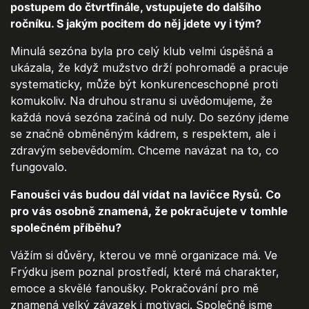
postupem do čtvrtfinále, vstupujete do dalšího
ročníku. S jakým pocitem do něj jdete vy i tým?
Minulá sezóna byla pro celý klub velmi úspěšná a
ukázala, že když mužstvo drží pohromadě a pracuje
systematicky, může být konkurenceschopné proti
komukoliv. Na druhou stranu si uvědomujeme, že
každá nová sezóna začíná od nuly. Do sezóny jdeme
se značně obměněným kádrem, s respektem, ale i
zdravým sebevědomím. Chceme navázat na to, co
fungovalo.
Fanoušci vás budou dál vídat na lavičce Rysů. Co
pro vás osobně znamená, že pokračujete v tomhle
společném příběhu?
Vážím si důvěry, kterou ve mně organizace má. Ve
Frýdku jsem poznal prostředí, které má charakter,
emoce a skvělé fanoušky. Pokračování pro mě
znamená velký závazek i motivaci. Společně jsme