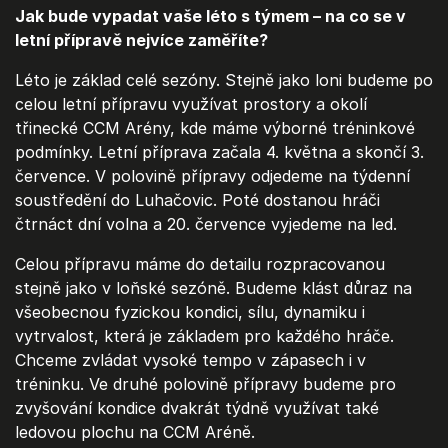
Jak bude vypadat vaše léto s týmem – na co se v
letní přípravě nejvíce zaměříte?
Léto je základ celé sezóny. Stejně jako loni budeme po
celou letní přípravu využívat prostory a okolí
třinecké CCM Arény, kde máme výborné tréninkové
podmínky. Letní příprava začala 4. května a skončí 3.
července. V polovině přípravy odjedeme na týdenní
soustředění do Luhačovic. Poté dostanou hráči
čtrnáct dní volna a 20. července vyjedeme na led.
Celou přípravu máme do detailu rozpracovanou
stejně jako v loňské sezóně. Budeme klást důraz na
všeobecnou fyzickou kondici, sílu, dynamiku i
vytrvalost, která je základem pro každého hráče.
Chceme zvládat vysoké tempo v zápasech i v
tréninku. Ve druhé polovině přípravy budeme pro
zvyšování kondice dvakrát týdně využívat také
ledovou plochu na CCM Aréně.